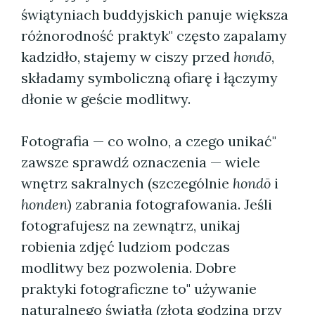
świątyniach buddyjskich panuje większa
różnorodność praktyk" często zapalamy
kadzidło, stajemy w ciszy przed
hondō
,
składamy symboliczną ofiarę i łączymy
dłonie w geście modlitwy.
Fotografia — co wolno, a czego unikać"
zawsze sprawdź oznaczenia — wiele
wnętrz sakralnych (szczególnie
hondō
i
honden
) zabrania fotografowania. Jeśli
fotografujesz na zewnątrz, unikaj
robienia zdjęć ludziom podczas
modlitwy bez pozwolenia. Dobre
praktyki fotograficzne to" używanie
naturalnego światła (złota godzina przy