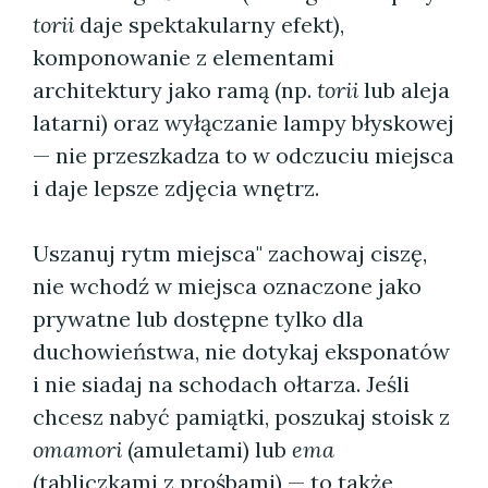
torii
daje spektakularny efekt),
komponowanie z elementami
architektury jako ramą (np.
torii
lub aleja
latarni) oraz wyłączanie lampy błyskowej
— nie przeszkadza to w odczuciu miejsca
i daje lepsze zdjęcia wnętrz.
Uszanuj rytm miejsca" zachowaj ciszę,
nie wchodź w miejsca oznaczone jako
prywatne lub dostępne tylko dla
duchowieństwa, nie dotykaj eksponatów
i nie siadaj na schodach ołtarza. Jeśli
chcesz nabyć pamiątki, poszukaj stoisk z
omamori
(amuletami) lub
ema
(tabliczkami z prośbami) — to także