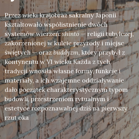
Przez wieki krajobraz sakralny Japonii
kształtowało współistnienie dwóch
systemów wierzeń:
shintō
— religii tubylczej,
zakorzenionej w kulcie przyrody i miejsc
świętych — oraz
buddyzm
, który przybył z
kontynentu w VI wieku Każda z tych
tradycji wnosiła własne formy, funkcje i
materiały, a ich wzajemne oddziaływanie
dało początek charakterystycznym typom
budowli, przestrzeniom rytualnym i
estetyce rozpoznawalnej dziś na pierwszy
rzut oka