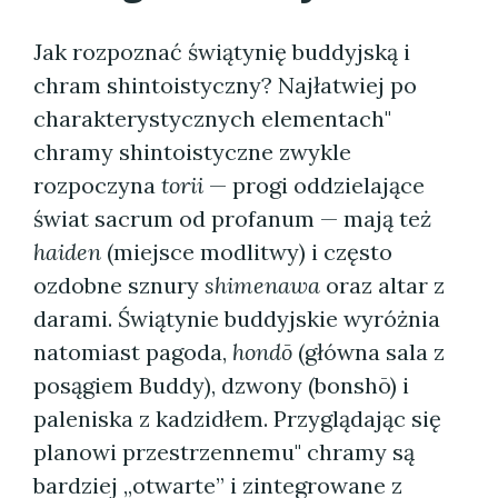
Jak rozpoznać świątynię buddyjską i
chram shintoistyczny? Najłatwiej po
charakterystycznych elementach"
chramy shintoistyczne zwykle
rozpoczyna
torii
— progi oddzielające
świat sacrum od profanum — mają też
haiden
(miejsce modlitwy) i często
ozdobne sznury
shimenawa
oraz altar z
darami. Świątynie buddyjskie wyróżnia
natomiast pagoda,
hondō
(główna sala z
posągiem Buddy), dzwony (bonshō) i
paleniska z kadzidłem. Przyglądając się
planowi przestrzennemu" chramy są
bardziej „otwarte” i zintegrowane z