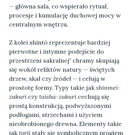
— główna sala, co wspierało rytuał,
procesje i kumulację duchowej mocy w
centralnym wnętrzu.
Z kolei shintō reprezentuje bardziej
pierwotne i intymne podejście do
przestrzeni sakralnej" chramy skupiają
się wokół reliktów natury — świętych
drzew, skał czy źródeł — i celują w
prostotę formy. Typy takie jak
shinmei-
zukuri
czy
taisha-zukuri
cechują się
prostą konstrukcją, podwyższonymi
podłogami, strzechami i użyciem
nieobrobionego drewna. Elementy takie
jak
torii
stały się symbolicznym progiem