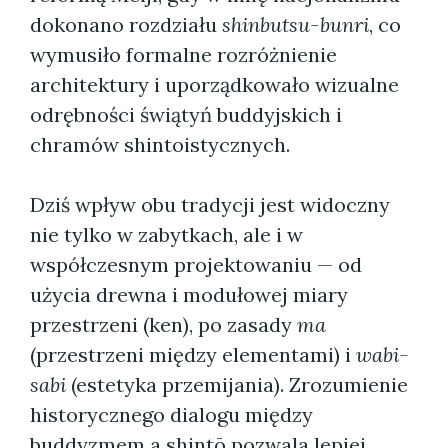
dokonano rozdziału
shinbutsu-bunri
, co
wymusiło formalne rozróżnienie
architektury i uporządkowało wizualne
odrębności świątyń buddyjskich i
chramów shintoistycznych.
Dziś wpływ obu tradycji jest widoczny
nie tylko w zabytkach, ale i w
współczesnym projektowaniu — od
użycia drewna i modułowej miary
przestrzeni (ken), po zasady
ma
(przestrzeni między elementami) i
wabi-
sabi
(estetyka przemijania). Zrozumienie
historycznego dialogu między
buddyzmem a shintō pozwala lepiej