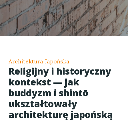
Architektura Japońska
Religijny i historyczny
kontekst — jak
buddyzm i shintō
ukształtowały
architekturę japońską