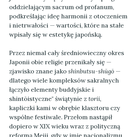
oddzielającym sacrum od profanum,
podkreślając ideę harmonii z otoczeniem
i nietrwałości — wartości, które na stałe
wpisały się w estetykę japońską.
Przez niemal cały średniowieczny okres
Japonii obie religie przenikały się —
zjawisko znane jako
shinbutsu-shūgō
—
dlatego wiele kompleksów sakralnych
łączyło elementy buddyjskie i
shintōistyczne" świątynie z
torii
,
kapliczki kami w obrębie klasztoru czy
wspólne festiwale. Przełom nastąpił
dopiero w XIX wieku wraz z polityczną
reformą Meiji, gdy w imię nacjonalizmu