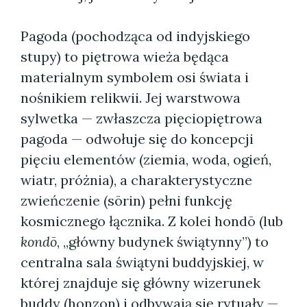
Pagoda (pochodząca od indyjskiego
stupy) to piętrowa wieża będąca
materialnym symbolem osi świata i
nośnikiem relikwii. Jej warstwowa
sylwetka — zwłaszcza pięciopiętrowa
pagoda — odwołuje się do koncepcji
pięciu elementów (ziemia, woda, ogień,
wiatr, próżnia), a charakterystyczne
zwieńczenie (sōrin) pełni funkcję
kosmicznego łącznika. Z kolei hondō (lub
kondō
, „główny budynek świątynny”) to
centralna sala świątyni buddyjskiej, w
której znajduje się główny wizerunek
buddy (honzon) i odbywają się rytuały —