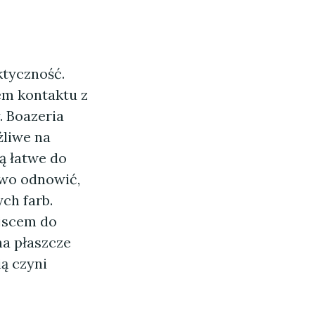
ktyczność.
em kontaktu z
. Boazeria
żliwe na
ą łatwe do
two odnowić,
ch farb.
jscem do
na płaszcze
ią czyni