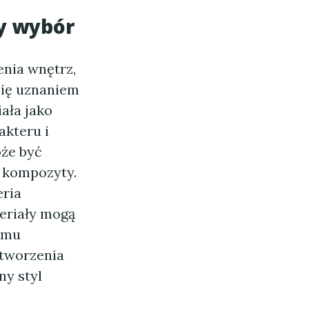
y wybór
nia wnętrz,
 się uznaniem
ała jako
akteru i
oże być
 kompozyty.
eria
eriały mogą
temu
stworzenia
ny styl