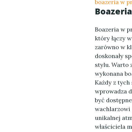
boazeria w p
Boazeri
Boazeria w p
który łączy w
zarówno w kl
doskonały spo
stylu. Warto
wykonana boa
Każdy z tych
wprowadza do
być dostępne
wachlarzowi 
unikalnej atm
właściciela m