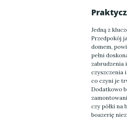
Praktycz
Jedną z klucz
Przedpokój j
domem, powin
pełni doskona
zabrudzenia 
czyszczenia 
co czyni je t
Dodatkowo b
zamontowania
czy półki na 
boazerię nie