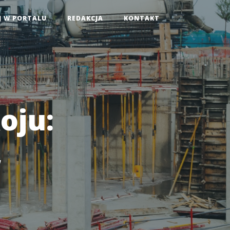
J W PORTALU
REDAKCJA
KONTAKT
oju:
,