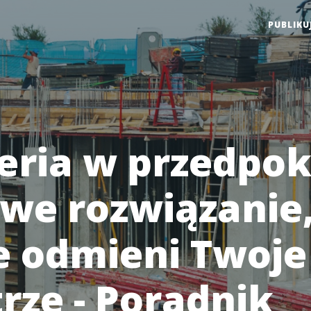
PUBLIKU
eria w przedpok
owe rozwiązanie
e odmieni Twoje
rze - Poradnik