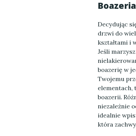
Boazeria
Decydując si
drzwi do wie
kształtami i 
Jeśli marzysz
nielakierowa
boazerię w je
Twojemu prz
elementach, t
boazerii. Ró
niezależnie o
idealnie wpis
która zachwyc