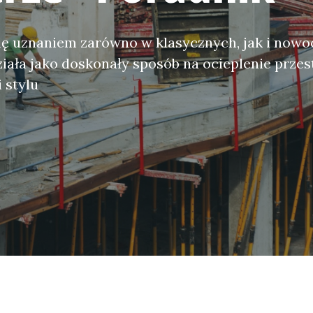
się uznaniem zarówno w klasycznych, jak i now
iała jako doskonały sposób na ocieplenie przes
i stylu