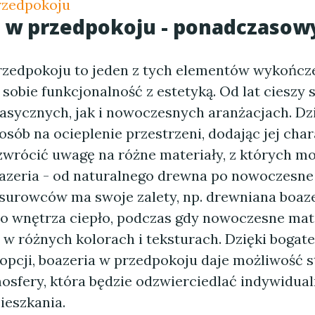
rzedpokoju
a w przedpokoju - ponadczasow
rzedpokoju to jeden z tych elementów wykończe
 sobie funkcjonalność z estetyką. Od lat cieszy
asycznych, jak i nowoczesnych aranżacjach. Dzi
sób na ocieplenie przestrzeni, dodając jej char
 zwrócić uwagę na różne materiały, z których m
zeria - od naturalnego drewna po nowoczesne
 surowców ma swoje zalety, np. drewniana boaz
 wnętrza ciepło, podczas gdy nowoczesne mat
 w różnych kolorach i teksturach. Dzięki boga
opcji, boazeria w przedpokoju daje możliwość 
osfery, która będzie odzwierciedlać indywidual
ieszkania.