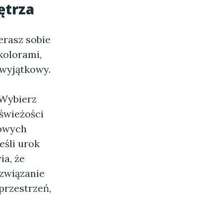
ętrza
erasz sobie
kolorami,
 wyjątkowy.
 Wybierz
 świeżości
kowych
eśli urok
ia, że
ozwiązanie
przestrzeń,