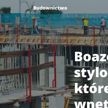
Budownictwo
Boaz
styl
któr
wnęt