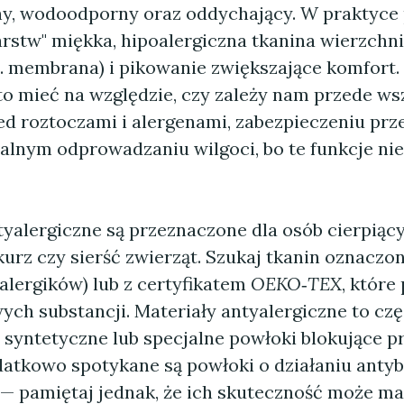
ny, wodoodporny oraz oddychający. W praktyce
arstw" miękka, hipoalergiczna tkanina wierzchni
. membrana) i pikowanie zwiększające komfort.
o mieć na względzie, czy zależy nam przede ws
ed roztoczami i alergenami, zabezpieczeniu prz
alnym odprowadzaniu wilgoci, bo te funkcje nie
yalergiczne są przeznaczone dla osób cierpiący
kurz czy sierść zwierząt. Szukaj tkanin oznaczo
 alergików) lub z certyfikatem
OEKO‑TEX
, które
ych substancji. Materiały antyalergiczne to czę
 syntetyczne lub specjalne powłoki blokujące pr
datkowo spotykane są powłoki o działaniu anty
) — pamiętaj jednak, że ich skuteczność może ma