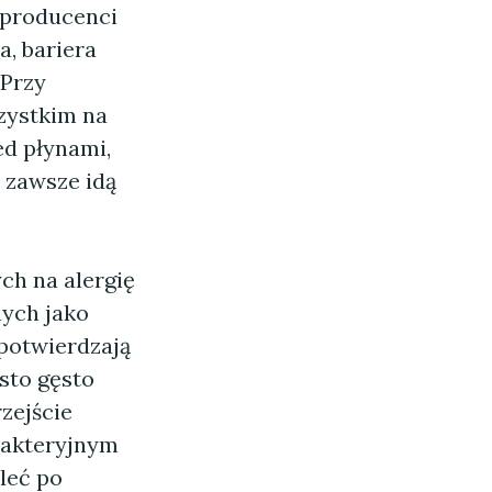
 producenci
a, bariera
 Przy
zystkim na
ed płynami,
 zawsze idą
ch na alergię
nych jako
 potwierdzają
sto gęsto
zejście
bakteryjnym
leć po