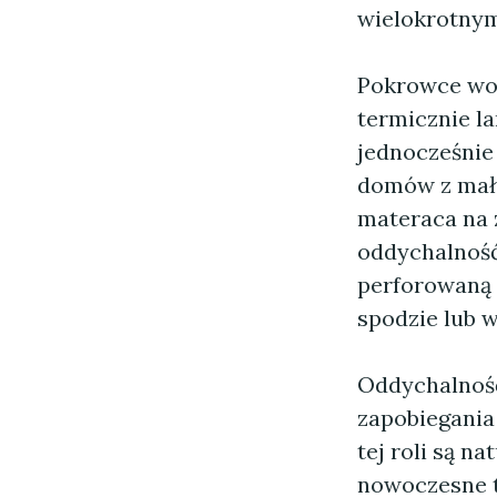
wielokrotnym
Pokrowce wo
termicznie l
jednocześnie 
domów z mały
materaca na 
oddychalność
perforowaną 
spodzie lub w
Oddychalność
zapobiegania
tej roli są n
nowoczesne t