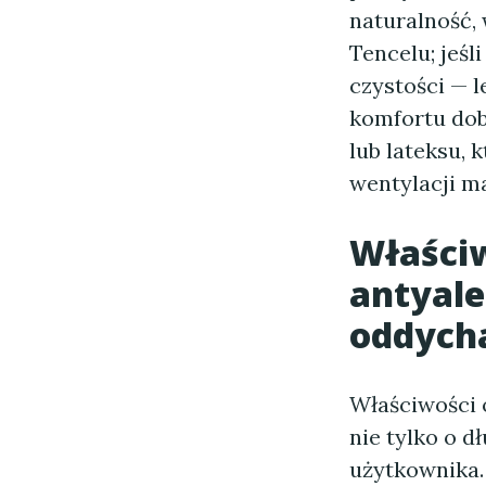
naturalność,
Tencelu; jeśl
czystości — 
komfortu do
lub lateksu, 
wentylacji m
Właści
antyale
oddych
Właściwości
nie tylko o d
użytkownika.