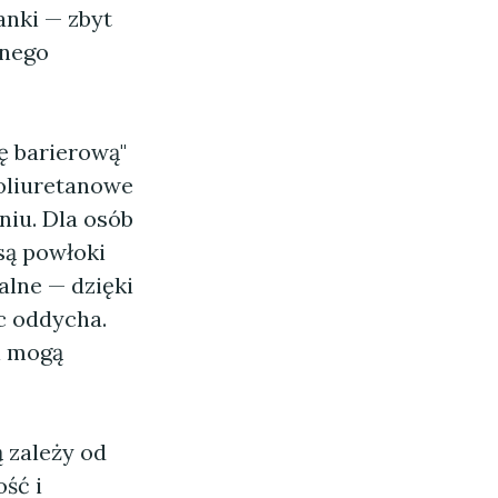
anki — zbyt
lnego
ę barierową"
oliuretanowe
iu. Dla osób
są powłoki
lne — dzięki
c oddycha.
i mogą
 zależy od
ść i