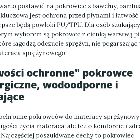
 warto postawić na pokrowiec z bawełny, bambu
i kluczowa jest ochrona przed płynami i łatwoś
lepsze będą powłoki PU/TPU. Dla osób szukając
brym wyborem są pokrowce z cienką warstwą p
które łagodzą odczucie sprężyn, nie pogarszając
ateraca sprężynowego.
wości ochronne" pokrowce
rgiczne, wodoodporne i
ające
 ochronne pokrowców do materacy sprężynowy
ługości życia materaca, ale też o komforcie i zd
 Najczęściej poszukiwane cechy to pokrowiec