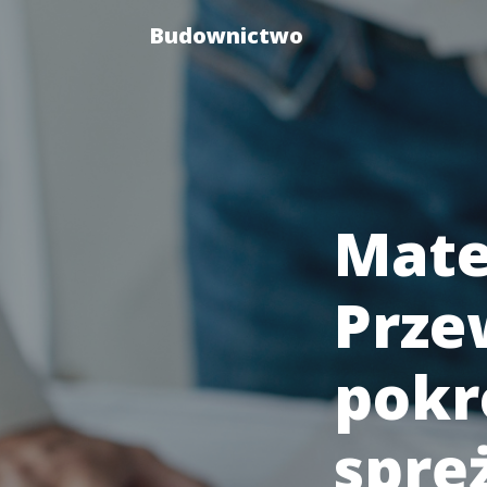
Budownictwo
Mate
Prze
pokr
sprę