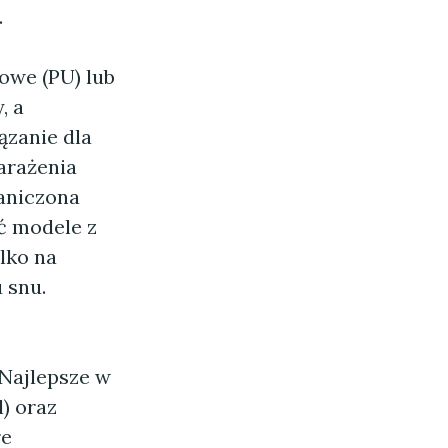
.
we (PU) lub
, a
ązanie dla
arażenia
aniczona
ć modele z
lko na
 snu.
 Najlepsze w
l) oraz
re