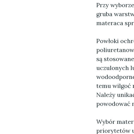
Przy wyborze
gruba warstw
materaca sp
Powłoki ochr
poliuretanow
są stosowane
uczulonych l
wodoodporne,
temu wilgoć 
Należy unika
powodować ni
Wybór materi
priorytetów u