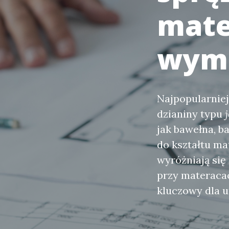
mater
wym
Najpopularnie
dzianiny typu
jak bawełna, 
do kształtu ma
wyróżniają się
przy materacac
kluczowy dla u