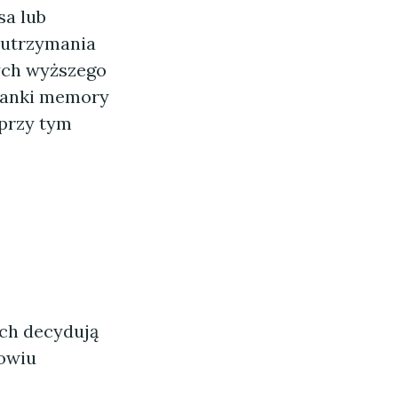
sa lub
ć utrzymania
ych wyższego
ianki memory
 przy tym
ch decydują
rowiu