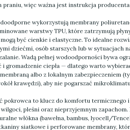
 praniu, więc ważna jest instrukcja producenta
doodporne wykorzystują membrany poliuretano
aminowane warstwy TPU, które zatrzymują płyny
mogą być cienkie i elastyczne. To idealne rozwi
mi dziećmi, osób starszych lub w sytuacjach n
zalanie. Wadą pełnej wodoodporności bywa ogr
 i gromadzenie ciepła — dlatego warto wybiera
membraną albo z lokalnym zabezpieczeniem (ty
okół krawędzi), aby nie pogarszać mikroklimatu
 pokrowca to klucz do komfortu termicznego i
 wilgoci, pleśni oraz nieprzyjemnym zapachom.
aturalne włókna (bawełna, bambus, lyocell/Tence
kaniny siatkowe i perforowane membrany, któ