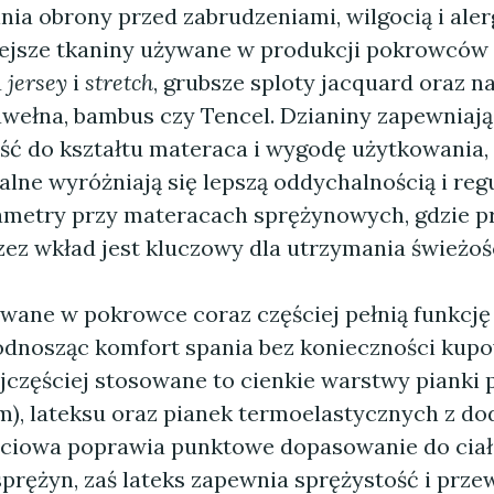
inia obrony przed zabrudzeniami, wilgocią i ale
ejsze tkaniny używane w produkcji pokrowców 
u
jersey
i
stretch
, grubsze sploty jacquard oraz n
awełna, bambus czy Tencel. Dzianiny zapewniają
ć do kształtu materaca i wygodę użytkowania,
lne wyróżniają się lepszą oddychalnością i regu
metry przy materacach sprężynowych, gdzie p
zez wkład jest kluczowy dla utrzymania świeżośc
wane w pokrowce coraz częściej pełnią funkcj
odnosząc komfort spania bez konieczności kup
jczęściej stosowane to cienkie warstwy pianki
), lateksu oraz pianek termoelastycznych z do
ciowa poprawia punktowe dopasowanie do ciała
prężyn, zaś lateks zapewnia sprężystość i prze