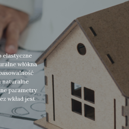
 elastyczne
turalne włókna
opasowalność
a naturalne
ażne parametry
ez wkład jest