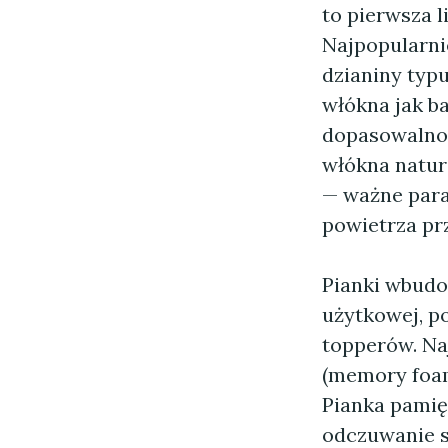
to pierwsza l
Najpopularni
dzianiny typ
włókna jak b
dopasowalnoś
włókna natura
— ważne para
powietrza pr
Pianki wbudo
użytkowej, p
topperów. Na
(memory foam
Pianka pamię
odczuwanie s