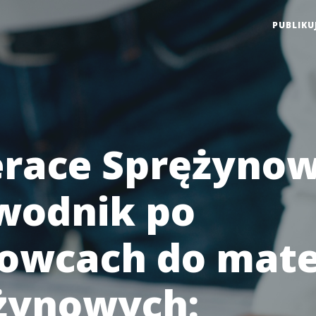
PUBLIKU
race Sprężynow
wodnik po
owcach do mat
żynowych: