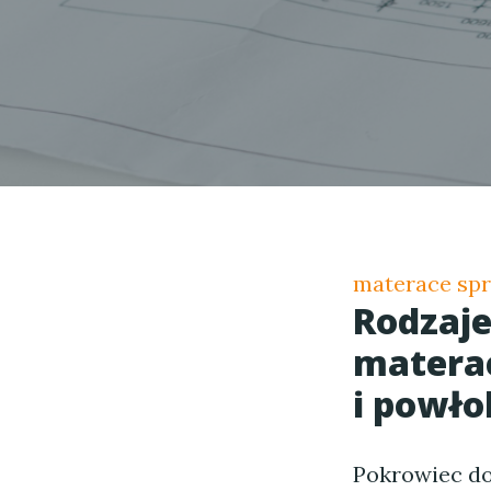
materace sp
Rodzaj
materac
i powło
Pokrowiec do