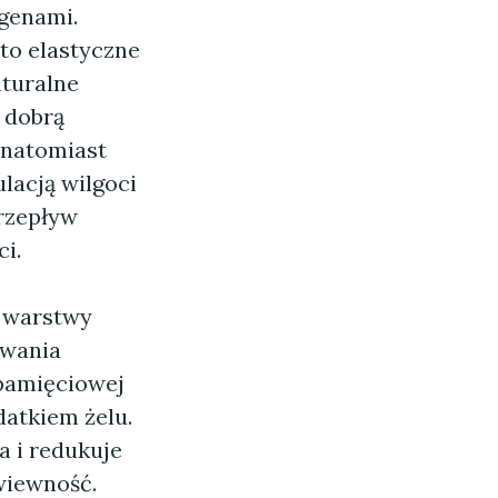
rgenami.
to elastyczne
aturalne
 dobrą
 natomiast
lacją wilgoci
rzepływ
i.
ę warstwy
owania
 pamięciowej
datkiem żelu.
 i redukuje
wiewność.