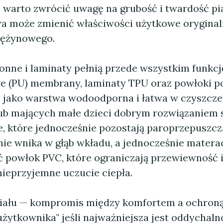
 warto zwrócić uwagę na grubość i twardość pi
a może zmienić właściwości użytkowe orygina
rężynowego.
onne i laminaty pełnią przede wszystkim funkcj
e (PU) membrany, laminaty TPU oraz powłoki p
 jako warstwa wodoodporna i łatwa w czyszczen
ub mających małe dzieci dobrym rozwiązaniem 
 które jednocześnie pozostają paroprzepuszcza
nie wnika w głąb wkładu, a jednocześnie matera
ć powłok PVC, które ograniczają przewiewność 
eprzyjemne uczucie ciepła.
ału — kompromis między komfortem a ochroną
żytkownika" jeśli najważniejsza jest oddychalno