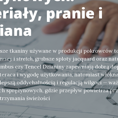
iały, pranie i
iana
jsze tkaniny używane w produkcji pokrowców to
jersey
i
stretch
, grubsze sploty jacquard oraz na
bambus czy Tencel Dzianiny zapewniają dobrą d
teraca i wygodę użytkowania, natomiast włókn
 lepszą oddychalnością i regulacją wilgoci — w
h sprężynowych, gdzie przepływ powietrza prz
trzymania świeżości