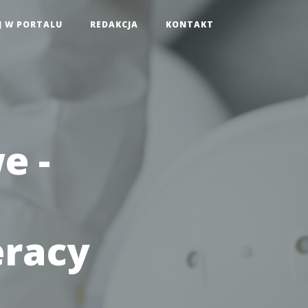
J W PORTALU
REDAKCJA
KONTAKT
e -
eracy