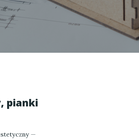
o
 pianki
estetyczny —