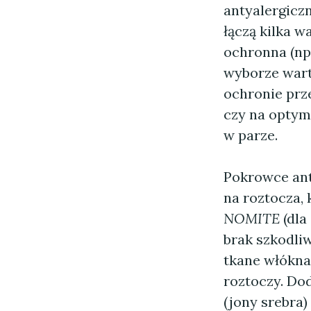
antyalergicz
łączą kilka w
ochronna (np
wyborze wart
ochronie prz
czy na optym
w parze.
Pokrowce ant
na roztocza, 
NOMITE
(dla
brak szkodliw
tkane włókna
roztoczy. Do
(jony srebra