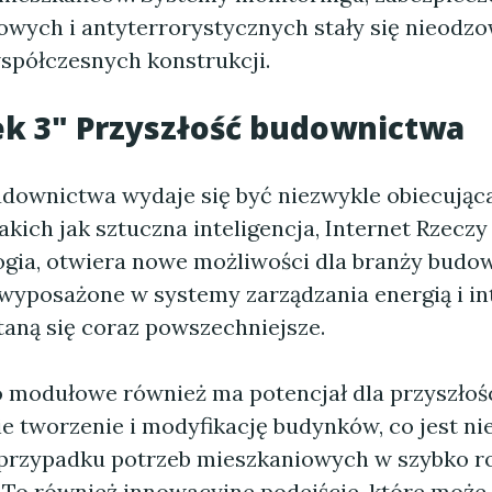
wych i antyterrorystycznych stały się nieod
półczesnych konstrukcji.
k 3" Przyszłość budownictwa
udownictwa wydaje się być niezwykle obiecując
akich jak sztuczna inteligencja, Internet Rzeczy 
gia, otwiera nowe możliwości dla branży budo
 wyposażone w systemy zarządzania energią i in
taną się coraz powszechniejsze.
modułowe również ma potencjał dla przyszłośc
ie tworzenie i modyfikację budynków, co jest ni
przypadku potrzeb mieszkaniowych w szybko r
. To również innowacyjne podejście, które moż