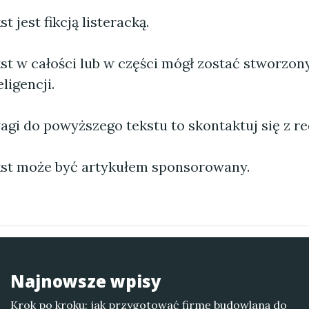
 jest fikcją listeracką.
st w całości lub w części mógł zostać stworzo
ligencji.
agi do powyższego tekstu to skontaktuj się z re
st może być artykułem sponsorowany.
Najnowsze wpisy
Krok po kroku: jak przygotować firmę budowlaną do