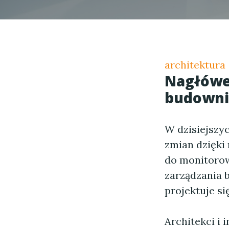
architektura
Nagłówe
budowni
W dzisiejszy
zmian dzięk
do monitorow
zarządzania 
projektuje si
Architekci i