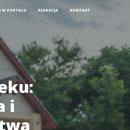
J W PORTALU
REDAKCJA
KONTAKT
eku:
 i
ctwa