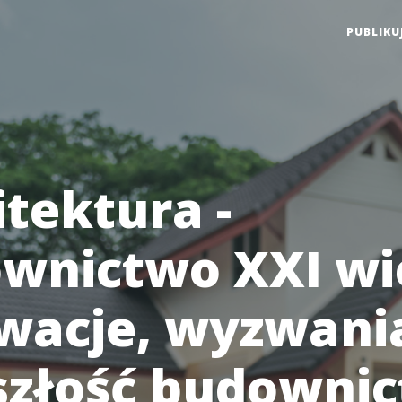
PUBLIKU
itektura -
wnictwo XXI wi
wacje, wyzwania
szłość budowni