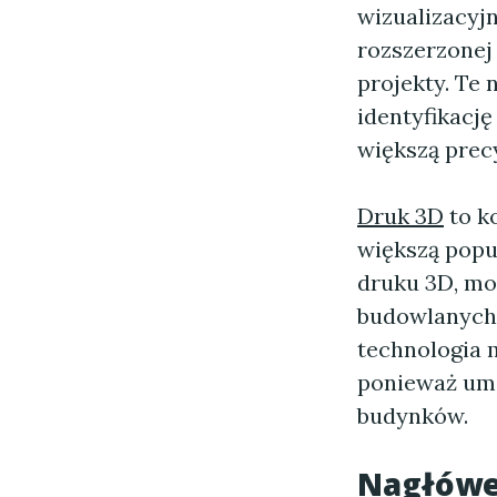
wizualizacyjn
rozszerzonej 
projekty. Te 
identyfikacj
większą prec
Druk 3D
to k
większą popu
druku 3D, mo
budowlanych 
technologia 
ponieważ umo
budynków.
Nagłówe