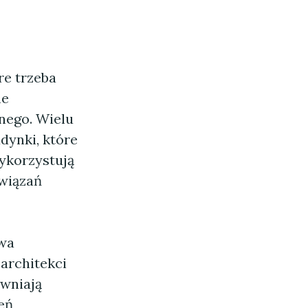
re trzeba
ne
nego. Wielu
dynki, które
ykorzystują
wiązań
twa
architekci
ewniają
eń