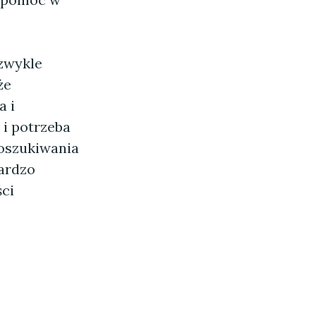
zwykle
że
a i
i potrzeba
poszukiwania
ardzo
ści