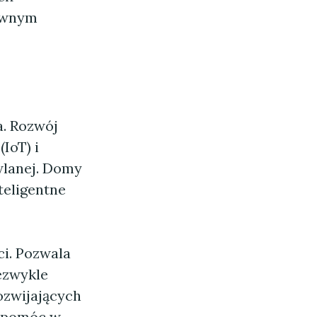
zownym
a. Rozwój
(IoT) i
wlanej. Domy
teligentne
i. Pozwala
ezwykle
ozwijających
e pomóc w