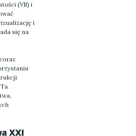
tości (VR) i
nować
zualizację i
ada się na
 coraz
orzystaniu
rukcji
 Ta
twa,
ych
a XXI