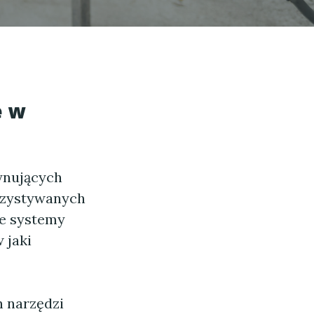
e w
ynujących
rzystywanych
ne systemy
 jaki
h narzędzi