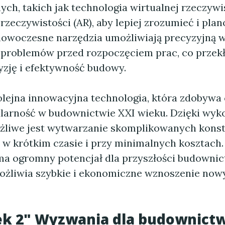
ych, takich jak technologia wirtualnej rzeczywis
rzeczywistości (AR), aby lepiej zrozumieć i pla
nowoczesne narzędzia umożliwiają precyzyjną wi
ę problemów przed rozpoczęciem prac, co przekł
yzję i efektywność budowy.
olejna innowacyjna technologia, która zdobywa
larność w budownictwie XXI wieku. Dzięki wyk
żliwe jest wytwarzanie skomplikowanych konst
w krótkim czasie i przy minimalnych kosztach.
ma ogromny potencjał dla przyszłości budownic
żliwia szybkie i ekonomiczne wznoszenie now
k 2" Wyzwania dla budownictw