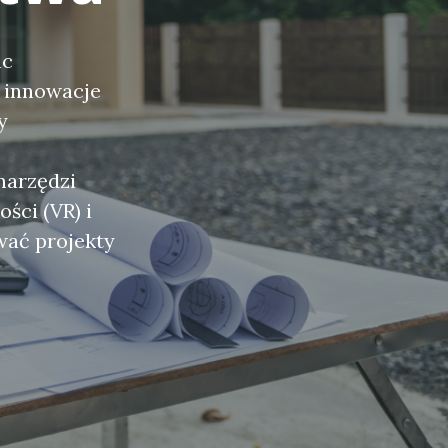
ac
 innowacje
y
narzędzi
ści (VR) i
ować projekty