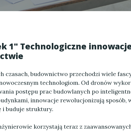
k 1" Technologiczne innowacj
ctwie
ch czasach, budownictwo przechodzi wiele fasc
i nowoczesnym technologiom. Od dronów wyko
ania postępu prac budowlanych po inteligent
budynkami, innowacje rewolucjonizują sposób, w
ę i buduje struktury.
 inżynierowie korzystają teraz z zaawansowanyc