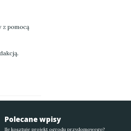
ny z pomocą
dakcją.
Polecane wpisy
Ile kosztuje projekt ogrodu przydomowego?