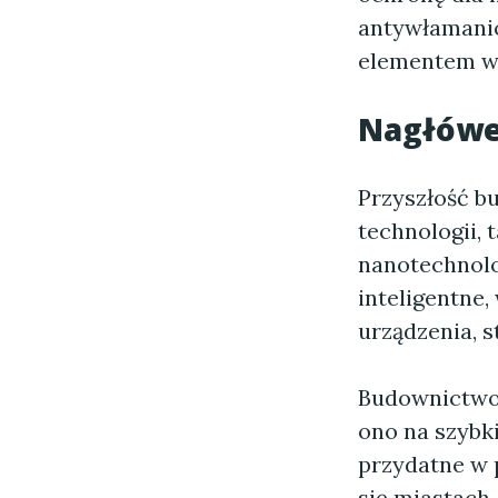
antywłamanio
elementem ws
Nagłówe
Przyszłość b
technologii, t
nanotechnolo
inteligentne,
urządzenia, s
Budownictwo 
ono na szybk
przydatne w 
się miastach