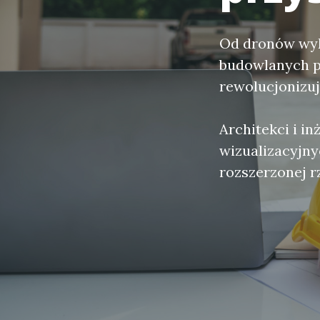
Od dronów wyk
budowlanych p
rewolucjonizują
Architekci i i
wizualizacyjnyc
rozszerzonej r