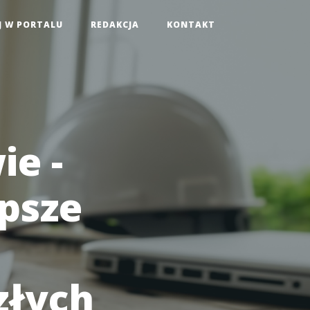
J W PORTALU
REDAKCJA
KONTAKT
ie -
psze
złych