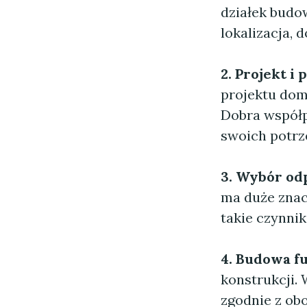
działek budow
lokalizacja, 
2. Projekt i
projektu dom
Dobra współp
swoich potrz
3. Wybór od
ma duże znac
takie czynnik
4. Budowa 
konstrukcji. 
zgodnie z ob