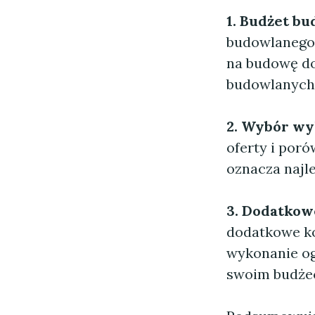
1. Budżet b
budowlanego,
na budowę do
budowlanych, 
2. Wybór w
oferty i poró
oznacza najl
3. Dodatkow
dodatkowe kos
wykonanie og
swoim budżec