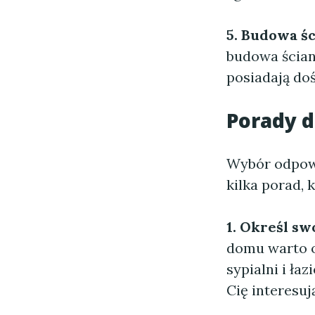
5. Budowa śc
budowa ścian
posiadają do
Porady 
Wybór odpow
kilka porad, 
1. Określ sw
domu warto ok
sypialni i ła
Cię interesuj