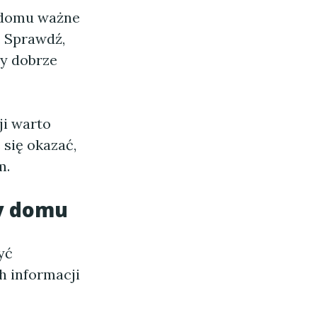
 domu ważne
. Sprawdź,
y dobrze
ji warto
się okazać,
m.
wy domu
yć
h informacji