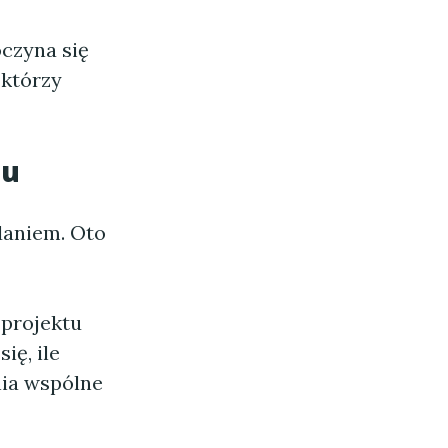
czyna się
 którzy
mu
aniem. Oto
projektu
ię, ile
nia wspólne