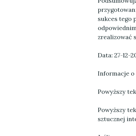
Podsumowują
przygotowani
sukces tego 
odpowiednim 
zrealizować 
Data: 27-12-2
Informacje o
Powyższy tekst
Powyższy tek
sztucznej inte