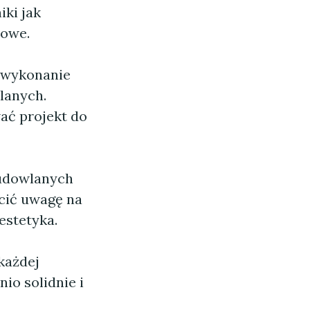
iki jak
towe.
 wykonanie
lanych.
ać projekt do
udowlanych
ócić uwagę na
estetyka.
każdej
io solidnie i