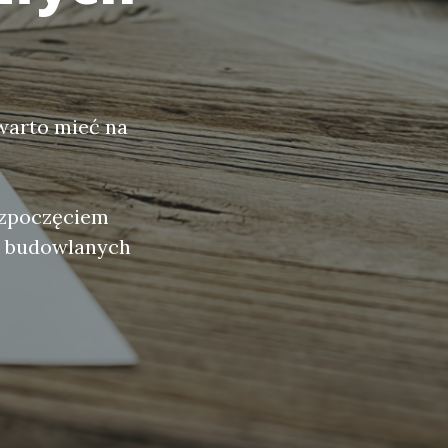
warto mieć na
zpoczęciem
k budowlanych