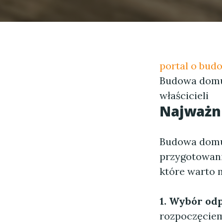
portal o bud
Budowa domu"
właścicieli
Najważn
Budowa domu 
przygotowani
które warto 
1. Wybór odp
rozpoczęciem