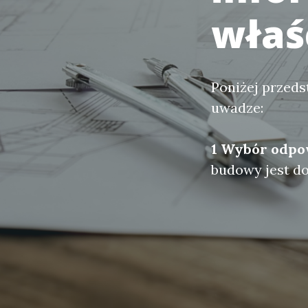
właśc
Poniżej przeds
uwadze:
1 Wybór odpow
budowy jest d