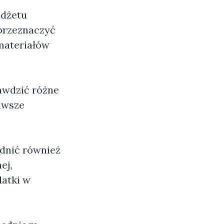
udżetu
 przeznaczyć
materiałów
awdzić różne
zawsze
dnić również
ej,
datki w