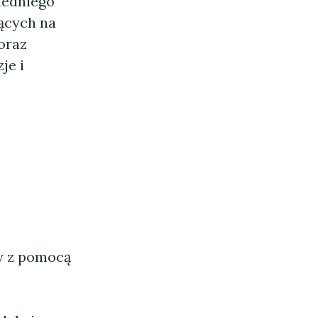
iedniego
ących na
oraz
je i
ny z pomocą