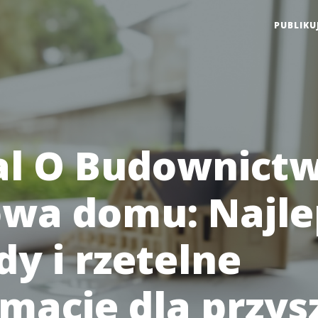
PUBLIKU
al O Budownictw
wa domu: Najle
dy i rzetelne
rmacje dla przys