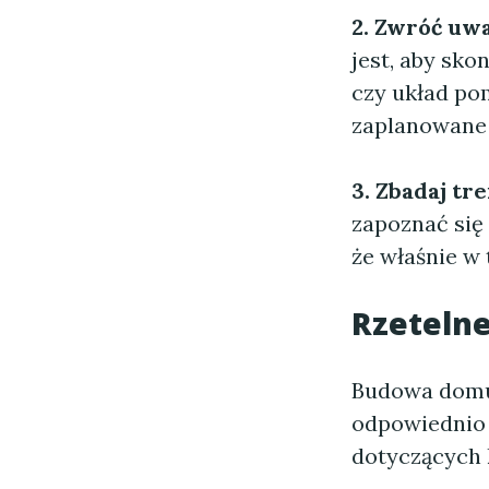
2. Zwróć uwa
jest, aby sk
czy układ po
zaplanowane s
3. Zbadaj tr
zapoznać się
że właśnie w
Rzeteln
Budowa domu 
odpowiednio 
dotyczących