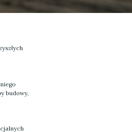
zyszłych
dniego
py budowy,
cjalnych