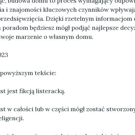
c, budowa domu to proces wymagający odpow
a i znajomości kluczowych czynników wpływaj
przedsięwzięcia. Dzięki rzetelnym informacjom 
poradom będziesz mógł podjąć najlepsze decyz
swoje marzenie o własnym domu.
023
 powyższym tekście:
 jest fikcją listeracką.
st w całości lub w części mógł zostać stworzo
ligencji.