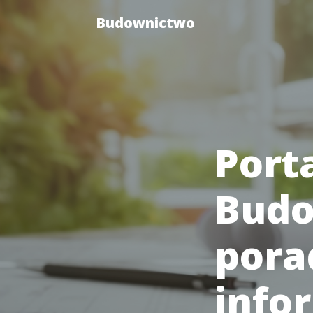
Budownictwo
Port
Budo
pora
info