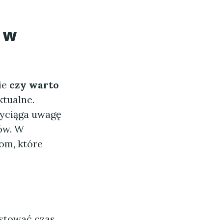
 w
ie
czy warto
ktualne.
zyciąga uwagę
ów. W
om, które
stować czas