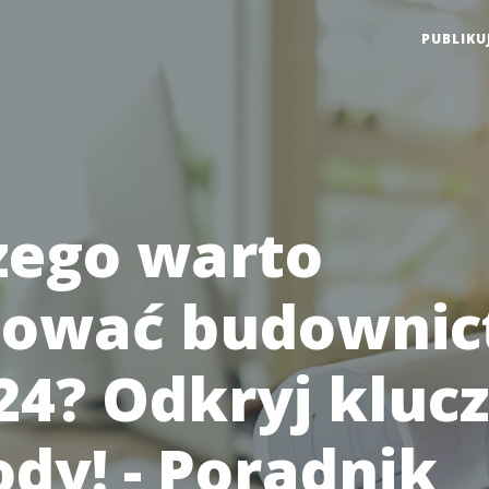
PUBLIKU
zego warto
iować budowni
24? Odkryj kluc
dy! - Poradnik