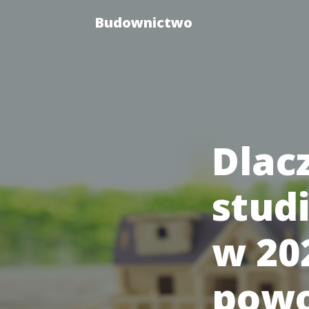
Budownictwo
Dlac
stud
w 20
powo