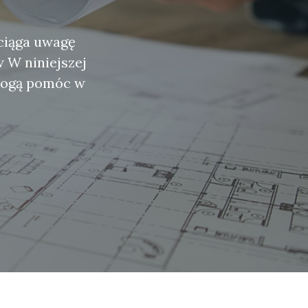
ciąga uwagę
 W niniejszej
mogą pomóc w