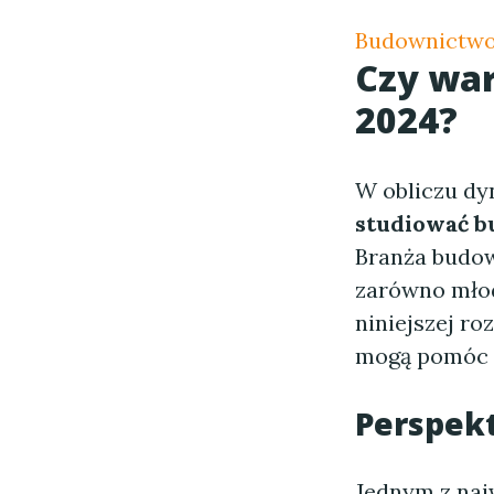
Budownictw
Czy wa
2024?
W obliczu dy
studiować b
Branża budow
zarówno młod
niniejszej r
mogą pomóc w
Perspek
Jednym z naj