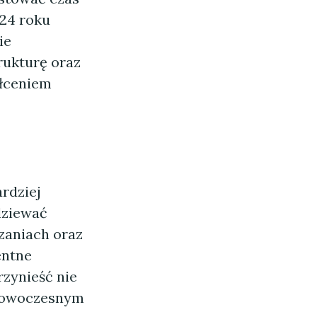
024 roku
ie
rukturę oraz
łceniem
ardziej
dziewać
zaniach oraz
entne
rzynieść nie
z nowoczesnym