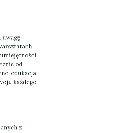
d uwagę
warsztatach
umiejętności,
eżnie od
zne, edukacja
zwoju każdego
zanych z