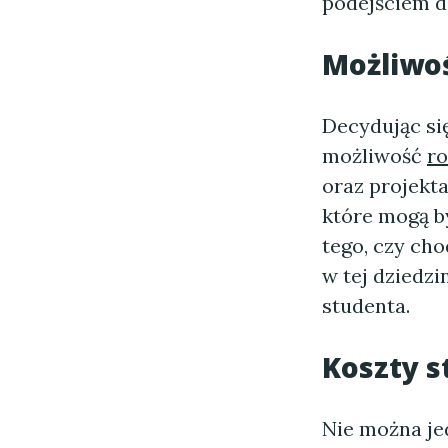
podejściem 
Możliwoś
Decydując si
możliwość
ro
oraz projekt
które mogą b
tego, czy cho
w tej dziedzi
studenta.
Koszty s
Nie można je