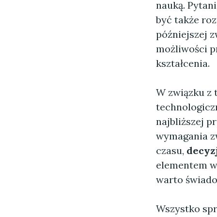
nauką. Pytan
być także ro
późniejszej z
możliwości p
kształcenia.
W związku z
technologicz
najbliższej 
wymagania zw
czasu,
decyz
elementem w 
warto świado
Wszystko spr