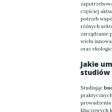
zapotrzebowa
częściej akt
potrzeb wspó
różnych sekto
zarządzanie 
wielu innowa
oraz ekologic
Jakie um
studiów
Studiując
bu
praktycznych 
prowadzenia 
kluczowych 