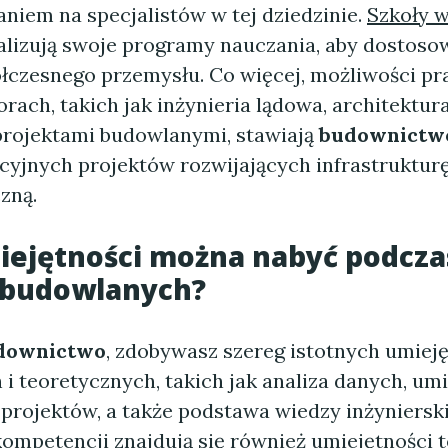
niem na specjalistów w tej dziedzinie.
Szkoły 
ualizują swoje programy nauczania, aby dostoso
łczesnego przemysłu. Co więcej, możliwości pr
rach, takich jak inżynieria lądowa, architektur
projektami budowlanymi, stawiają
budownictw
cyjnych projektów rozwijających infrastruktur
zną.
iejętności można nabyć podcza
 budowlanych?
downictwo
, zdobywasz szereg istotnych umiej
i teoretycznych, takich jak analiza danych, um
projektów, a także podstawa wiedzy inżynierski
kompetencji
znajdują się również umiejętności 