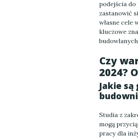
podejścia do
zastanowić s
własne cele w
kluczowe zna
budowlanych
Czy wa
2024? O
Jakie są
budowni
Studia z zak
mogą przycią
pracy dla in