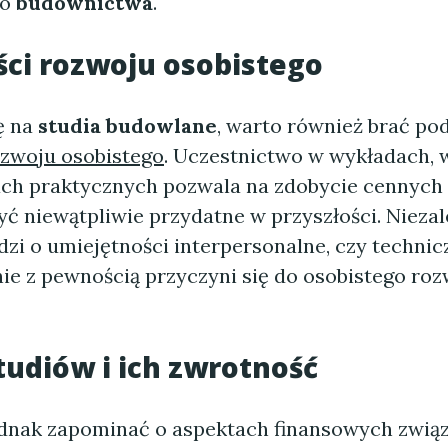
do
budownictwa
.
ci rozwoju osobistego
ę na
studia budowlane
, warto również brać po
zwoju osobistego
. Uczestnictwo w wykładach, 
ach praktycznych pozwala na zdobycie cennych 
yć niewątpliwie przydatne w przyszłości. Niezal
dzi o umiejętności interpersonalne, czy technic
nie z pewnością przyczyni się do osobistego ro
tudiów i ich zwrotność
dnak zapominać o aspektach finansowych zwią