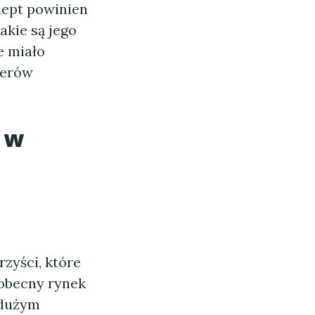
dept powinien
jakie są jego
e miało
ierów
 w
rzyści, które
 obecny rynek
 dużym