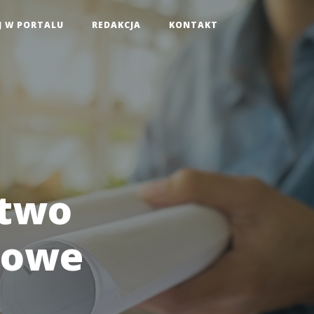
J W PORTALU
REDAKCJA
KONTAKT
ctwo
zowe