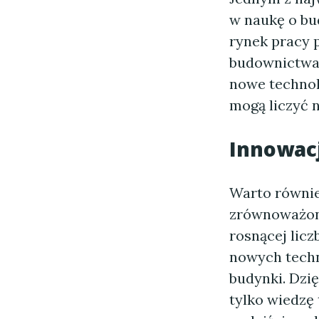
w naukę o bu
rynek pracy p
budownictwa.
nowe technol
mogą liczyć n
Innowac
Warto równie
zrównoważon
rosnącej lic
nowych techn
budynki. Dzię
tylko wiedzę