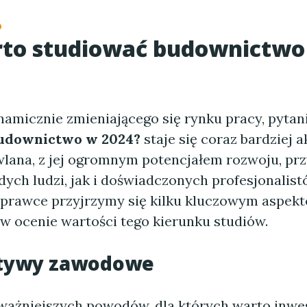
o
rto studiować budownictwo
namicznie zmieniającego się rynku pracy, pytan
udownictwo w 2024?
staje się coraz bardziej a
lana, z jej ogromnym potencjałem rozwoju, pr
ych ludzi, jak i doświadczonych profesjonalist
ozprawce przyjrzymy się kilku kluczowym aspekt
 ocenie wartości tego kierunku studiów.
tywy zawodowe
ważniejszych powodów, dla których warto inwe