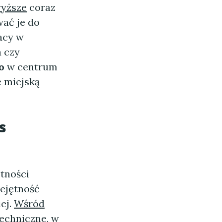
wyższe
coraz
wać je do
acy w
a czy
o
w centrum
ę miejską
s
ętności
iejętność
ej.
Wśród
techniczne, w