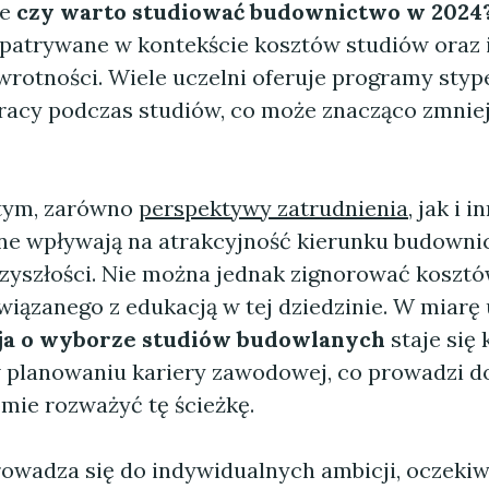
ie
czy warto studiować budownictwo w 2024
zpatrywane w kontekście kosztów studiów oraz 
wrotności. Wiele uczelni oferuje programy styp
racy podczas studiów, co może znacząco zmnie
 tym, zarówno
perspektywy zatrudnienia
, jak i 
ne wpływają na atrakcyjność kierunku budown
przyszłości. Nie można jednak zignorować koszt
iązanego z edukacją w tej dziedzinie. W miarę
ja o wyborze studiów budowlanych
staje się
planowaniu kariery zawodowej, co prowadzi do
mie rozważyć tę ścieżkę.
owadza się do indywidualnych ambicji, oczeki