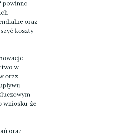
?
powinno
ich
endialne oraz
jszyć koszty
innowacje
ictwo w
ów oraz
 upływu
 kluczowym
 wniosku, że
wań oraz